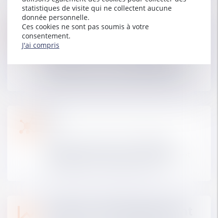
statistiques de visite qui ne collectent aucune
donnée personnelle.
Ces cookies ne sont pas soumis à votre
Externalisation
consentement.
J'ai compris
Consacrez-vous à votre business en
externalisant vos activités à faible valeur
ajoutée : dactylo, accueil téléphonique...
IA
Mettez la puissance de l'intelligence
artificielle au service de votre cabinet et
convertissez vos données en ROI.
Business développement