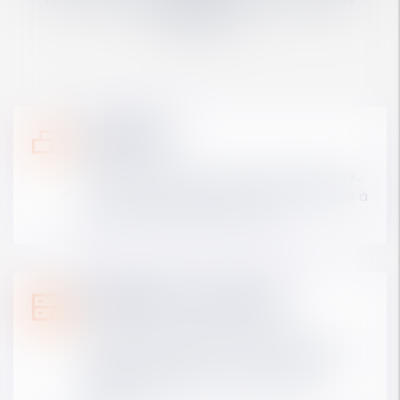
digitalisation.
Logiciels
Gestion, production, facturation, pilotage…
une gamme de logiciels métiers adaptés à
toutes les tailles de structures
Matériel & sécurité
Le meilleur matériel professionnel choisi,
installé, configuré et entretenu par nos
équipes d'experts pour votre cabinet