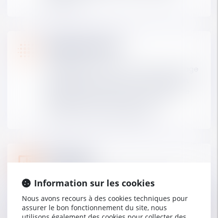
d'avocats.
Digitalisation
La digitalisation de votre cabinet est gage
de pérennité. Documents, collaboration,
production, relation client... un ensemble
de solutions pour vous permettre
d'optimiser votre productivité.
Pilotage
Analysez les performances de votre
Information sur les cookies
cabinet et de vos équipes et pilotez votre
Nous avons recours à des cookies techniques pour
activité en véritable chef d'entreprise.
assurer le bon fonctionnement du site, nous
utilisons également des cookies pour collecter des