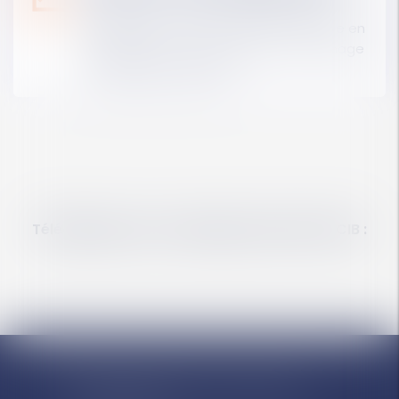
Différenciez-vous de votre concurrence en
construisant ou en renforçant votre image
de marque sur Internet.
Téléchargez notre catalogue solutions SECIB :
LIÈGE : Chaussée de Tongres 382 -