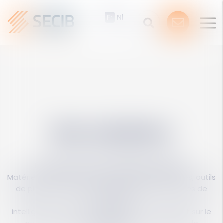
Fr
Nl
Ouvri
le
men
Nos solutions
Découvrez notre écosystème complet.
Matériel informatique, modules complémentaires, outils
de pilotage d'activité, externalisation de tâches de
secrétariat,
intelligence artificielle, visibilité de votre cabinet sur le
net... Nous pouvons répondre à vos besoins de